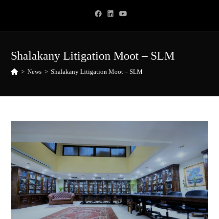
Skip
to
content
Shalakany Litigation Moot – SLM
>
News
>
Shalakany Litigation Moot – SLM