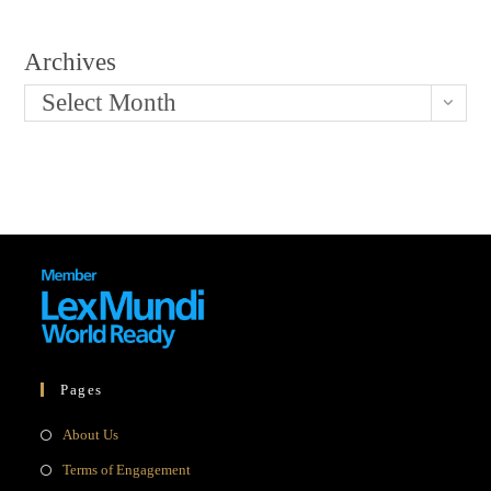
Archives
Select Month
Pages
Opens
About Us
in
Opens
Terms of Engagement
a