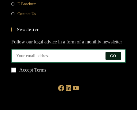
in
Opens
E-Brochure
new
a
in
Opens
Contact Us
tab
new
a
in
tab
new
a
Newsletter
tab
new
Follow our legal advice in a form of a monthly newsletter
tab
GO
Accept Terms
Facebook
LinkedIn
YouTube