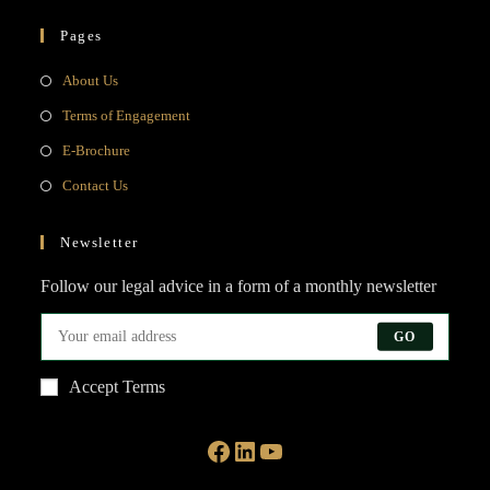
Pages
Opens
About Us
in
Opens
Terms of Engagement
a
in
Opens
E-Brochure
new
a
in
Opens
Contact Us
tab
new
a
in
tab
new
a
Newsletter
tab
new
Follow our legal advice in a form of a monthly newsletter
tab
GO
Accept Terms
Facebook
LinkedIn
YouTube